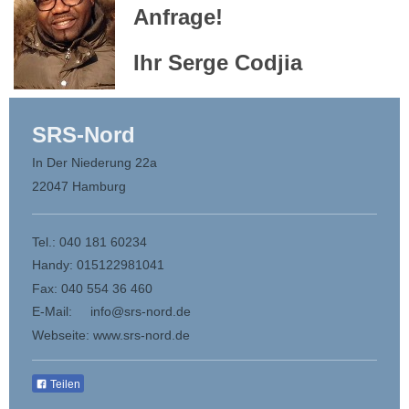
Anfrage!
Ihr Serge Codjia
SR
S
-Nord
In Der Niederung 22a
22047 Hamburg
Tel.: 040 181 60234
Handy: 015122981041
Fax: 040 554 36 460
E-Mail: info@srs-nord.de
Webseite: www.srs-nord.de
Teilen